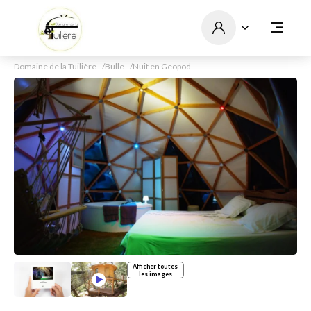
Domaine de la Tuilière
Bulle
Nuit en Geopod
Afficher toutes
les images