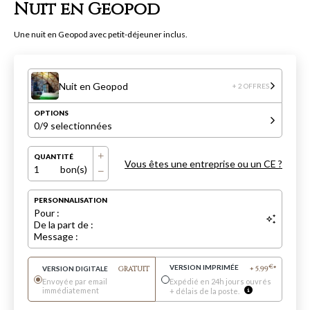
Nuit en Geopod
Une nuit en Geopod avec petit-déjeuner inclus.
Nuit en Geopod
+ 2 OFFRES
OPTIONS
0
/9 selectionnées
QUANTITÉ
Vous êtes une entreprise ou un CE ?
1
bon(s)
PERSONNALISATION
Pour :
De la part de :
Message :
VERSION IMPRIMÉE
€
VERSION DIGITALE
GRATUIT
+
5.99
*
Envoyée par email
Expédié en 24h jours ouvrés
immédiatement
+ délais de la poste.