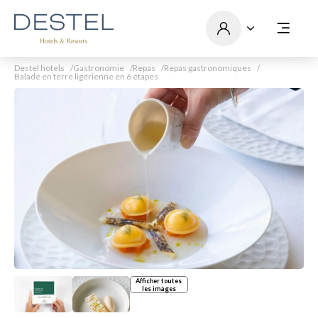
Destel hotels
Gastronomie
Repas
Repas gastronomiques
Balade en terre ligérienne en 6 étapes
Afficher toutes
les images