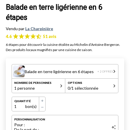
Balade en terre ligérienne en 6
étapes
Vendu par
La Charpinière
4.6
51 avis
6 étapes pour découvrir la cuisine étoilée au Michelin d’Antoine Bergeron.
Des produits locaux magnifiés par une cuisine de saison.
Balade en terre ligérienne en 6 étapes
+ 2 OFFRES
NOMBRE DE PERSONNES
OPTIONS
1 personne
0
/1 sélectionnée
QUANTITÉ
1
bon(s)
PERSONNALISATION
Pour :
De la part de :