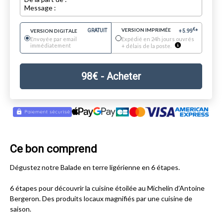
Message :
VERSION IMPRIMÉE
€
VERSION DIGITALE
GRATUIT
+
5.99
*
Envoyée par email
Expédié en 24h jours ouvrés
immédiatement
+ délais de la poste.
98
€
- Acheter
Ce bon comprend
Dégustez notre Balade en terre ligérienne en 6 étapes.
6 étapes pour découvrir la cuisine étoilée au Michelin d’Antoine
Bergeron. Des produits locaux magnifiés par une cuisine de
saison.