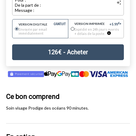
De la part de :
Message :
VERSION IMPRIMÉE
€
VERSION DIGITALE
GRATUIT
+
5.99
*
Envoyée par email
Expédié en 24h jours ouvrés
immédiatement
+ délais de la poste.
126
€
- Acheter
Ce bon comprend
Soin visage Prodige des océans 90 minutes.