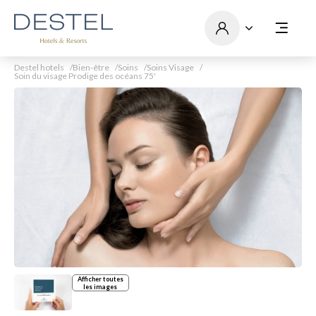
Destel hotels
Bien-être
Soins
Soins Visage
Soin du visage Prodige des océans 75'
Afficher toutes
les images