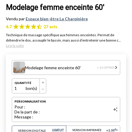
Modelage femme enceinte 60'
Vendu par
Espace bien-être La Charpinière
4.7
27 avis
Technique de massage spécifique aux femmes enceintes. Permet de
détendre le dos, assouplir le bassin, mais aussi d’entretenir une bonne c...
Lire la suite
Modelage femme enceinte 60'
+ 23 OFFRES
QUANTITÉ
1
bon(s)
PERSONNALISATION
Pour :
De la part de :
Message :
VERSION IMPRIMÉE
€
VERSION DIGITALE
GRATUIT
+
5.99
*