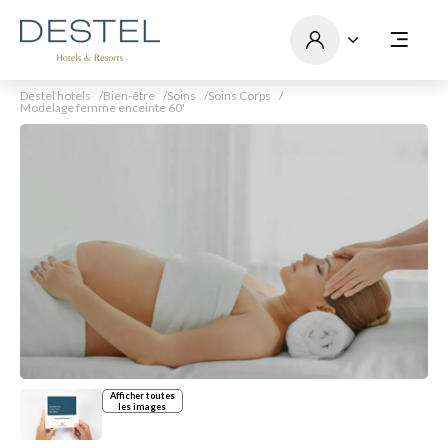
Destel hotels
Bien-être
Soins
Soins Corps
Modelage femme enceinte 60'
Afficher toutes
les images