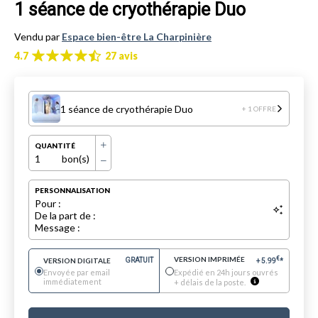
1 séance de cryothérapie Duo
Vendu par
Espace bien-être La Charpinière
4.7
27 avis
1 séance de cryothérapie Duo
+ 1 OFFRE
QUANTITÉ
1
bon(s)
PERSONNALISATION
Pour :
De la part de :
Message :
VERSION IMPRIMÉE
€
VERSION DIGITALE
GRATUIT
+
5.99
*
Envoyée par email
Expédié en 24h jours ouvrés
immédiatement
+ délais de la poste.