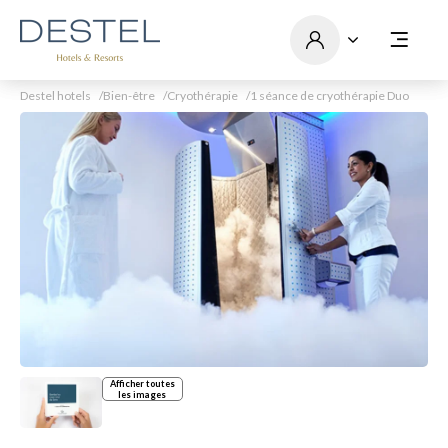
Destel hotels
Bien-être
Cryothérapie
1 séance de cryothérapie Duo
Afficher toutes
les images