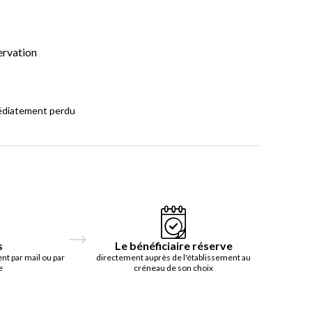
ervation
médiatement perdu
s
Le bénéficiaire réserve
t par mail ou par
directement auprès de l'établissement au
e
créneau de son choix