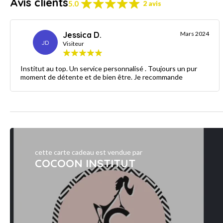
Avis clients
5.0
2 avis
Jessica D.
Mars 2024
JD
Visiteur
Institut au top. Un service personnalisé . Toujours un pur
moment de détente et de bien être. Je recommande
cette carte cadeau est vendue par
COCOON INSTITUT