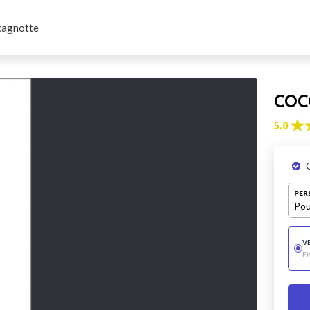
cagnotte
CO
5.0
PER
Pou
V
E