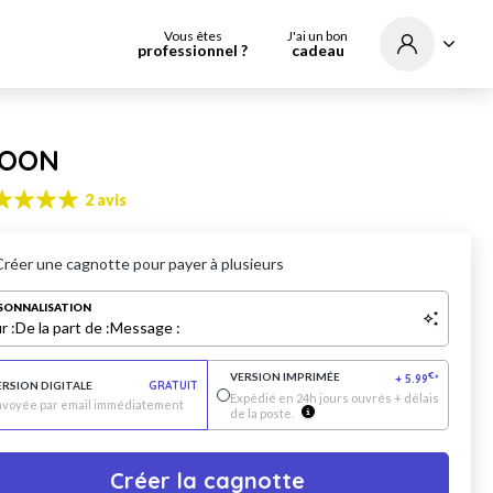
Vous êtes
J'ai un bon
professionnel ?
cadeau
COON
2 avis
Créer une cagnotte pour payer à plusieurs
SONNALISATION
r :
De la part de :
Message :
VERSION IMPRIMÉE
€
+
5.99
*
ERSION DIGITALE
GRATUIT
Expédié en 24h jours ouvrés + délais
nvoyée par email immédiatement
de la poste.
Créer la cagnotte