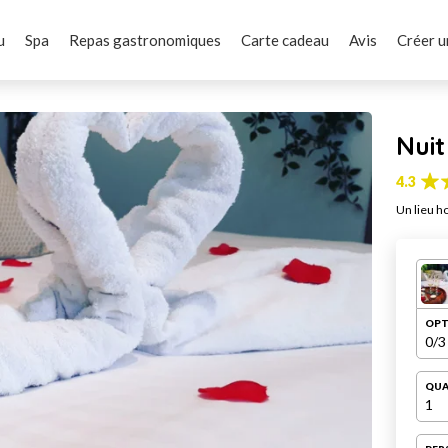
u
Spa
Repas gastronomiques
Carte cadeau
Avis
Créer u
Nui
4.3
Un lieu ho
OPT
0
/3
QUA
1