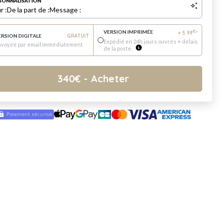
SONNALISATION
r :
De la part de :
Message :
VERSION IMPRIMÉE
€
+
5.99
*
ERSION DIGITALE
GRATUIT
Expédié en 24h jours ouvrés + délais
nvoyée par email immédiatement
de la poste.
340
€
- Acheter