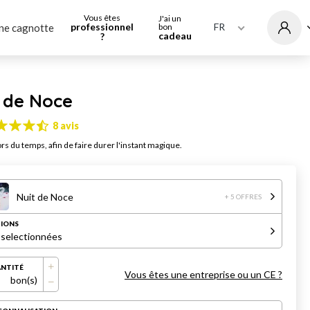
Vous êtes
J'ai un
professionnel
FR
ne cagnotte
bon
cadeau
?
t de Noce
8 avis
rs du temps, afin de faire durer l'instant magique.
Nuit de Noce
+ 5 OFFRES
IONS
 selectionnées
NTITÉ
Vous êtes une entreprise ou un CE ?
bon(s)