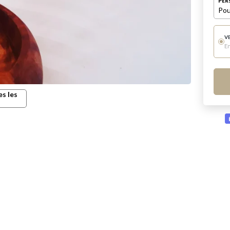
PER
Pou
V
E
es les