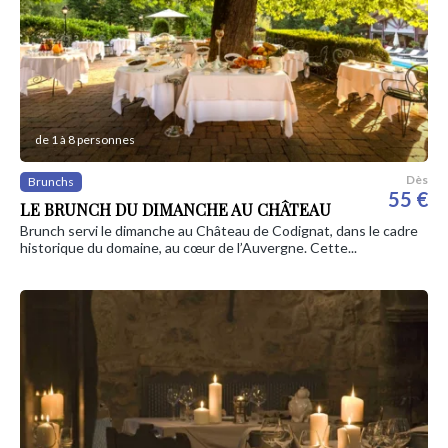
de 1 à 8 personnes
Dès
Brunchs
55 €
LE BRUNCH DU DIMANCHE AU CHÂTEAU
Brunch servi le dimanche au Château de Codignat, dans le cadre
historique du domaine, au cœur de l’Auvergne. Cette...