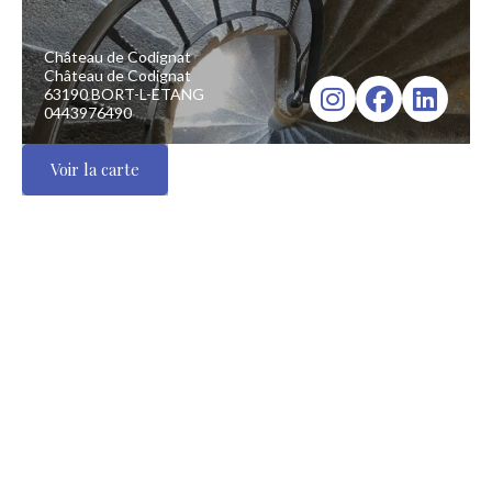
Château de Codignat
Château de Codignat
63190 BORT-L-ETANG
0443976490
Voir la carte