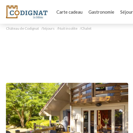
Carte cadeau
Gastronomie
Séjour
Château de Codignat
Séjours
Nuit insolite
Chalet