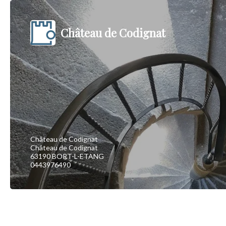
Château de Codignat
Château de Codignat
Château de Codignat
63190 BORT-L-ETANG
0443976490