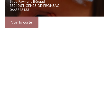
8 rue Raymond Bégaud
33240 ST-GENES-DE-FRONSAC
0665543133
Voir la carte