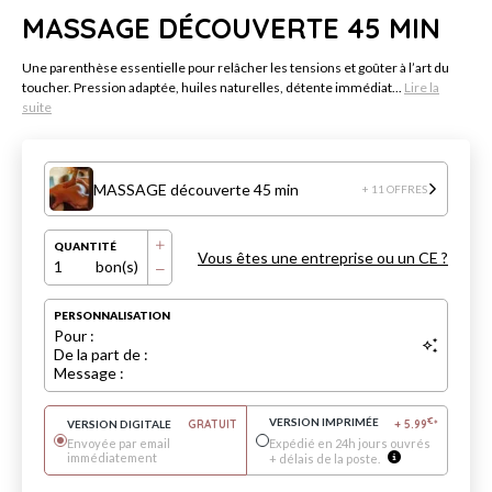
MASSAGE DÉCOUVERTE 45 MIN
Une parenthèse essentielle pour relâcher les tensions et goûter à l’art du
toucher. Pression adaptée, huiles naturelles, détente immédiat...
Lire la
suite
MASSAGE découverte 45 min
+ 11 OFFRES
QUANTITÉ
Vous êtes une entreprise ou un CE ?
1
bon(s)
PERSONNALISATION
Pour :
De la part de :
Message :
VERSION IMPRIMÉE
€
VERSION DIGITALE
GRATUIT
+
5.99
*
Envoyée par email
Expédié en 24h jours ouvrés
immédiatement
+ délais de la poste.