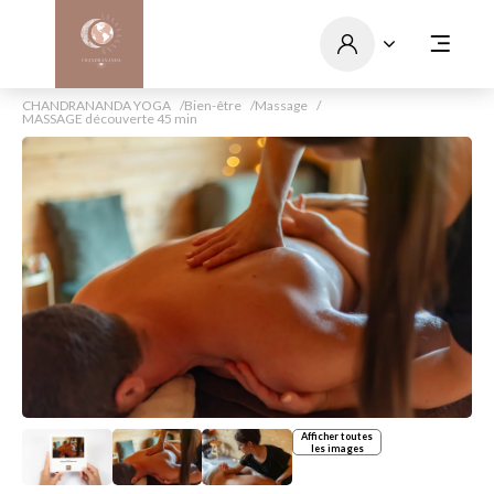
CHANDRANANDA YOGA
Bien-être
Massage
MASSAGE découverte 45 min
Afficher toutes
les images