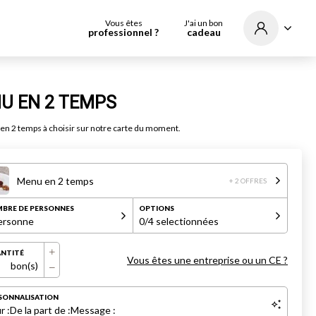
Vous êtes
J'ai un bon
professionnel ?
cadeau
U EN 2 TEMPS
n 2 temps à choisir sur notre carte du moment.
Menu en 2 temps
+ 2 OFFRES
BRE DE PERSONNES
OPTIONS
ersonne
0
/4 selectionnées
NTITÉ
Vous êtes une entreprise ou un CE ?
bon(s)
SONNALISATION
r :
De la part de :
Message :