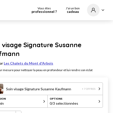
Vous êtes
J'ai un bon
professionnel ?
cadeau
 visage Signature Susanne
fmann
par
Les Chalets du Mont d'Arbois
ur mesure pour nettoyer la peau en profondeur et lui rendre son éclat
Soin visage Signature Susanne Kaufmann
+ 7 OFFRES
SION
OPTIONS
in
0
/3 selectionnées