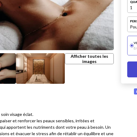
QUA
1
PER
Pou
V
E
Afficher toutes les
images
 soin visage éclat.
iser et renforcer les peaux sensibles, irritées et
s qui apportent les nutriments dont votre peau à besoin. Un
ons et évacuer le stress afin de rétablir un équilibre et une