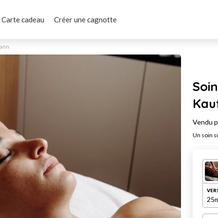
Carte cadeau
Créer une cagnotte
mann
Soin
Kau
Vendu 
Un soin s
VER
25m