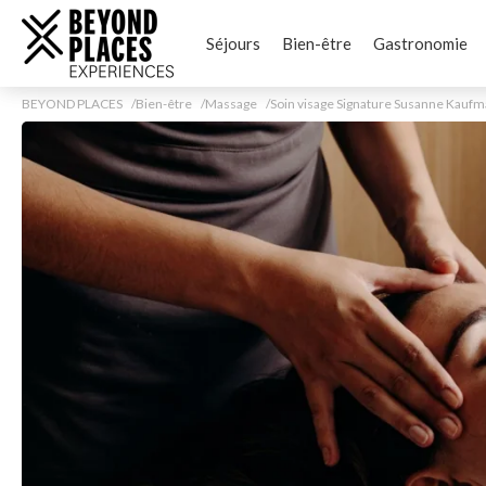
Séjours
Bien-être
Gastronomie
BEYOND PLACES
Bien-être
Massage
Soin visage Signature Susanne Kauf