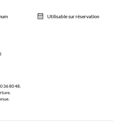
imum
Utilisable sur réservation
i
0 36 80 48.
rture.
enue.