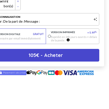
NTITÉ
bon(s)
SONNALISATION
r :
De la part de :
Message :
VERSION IMPRIMÉE
€
+
5.99
*
ERSION DIGITALE
GRATUIT
Expédié en 24h jours ouvrés + délais
nvoyée par email immédiatement
de la poste.
105
€
- Acheter