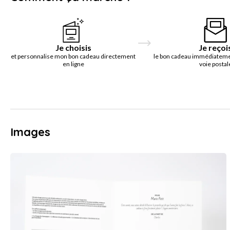
Je choisis
Je reçoi
et personnalise mon bon cadeau directement
le bon cadeau immédiatemen
en ligne
voie postal
Images