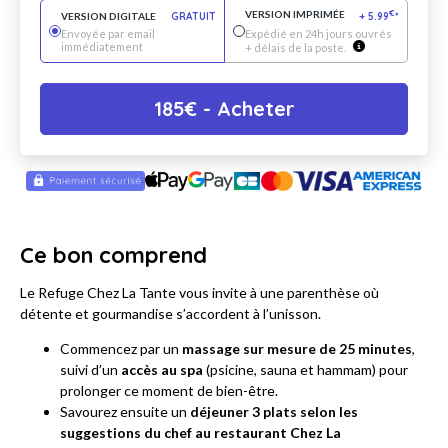
VERSION IMPRIMÉE
€
VERSION DIGITALE
GRATUIT
+
5.99
*
Envoyée par email
Expédié en 24h jours ouvrés
immédiatement
+ délais de la poste.
185
€
- Acheter
Ce bon comprend
Le Refuge Chez La Tante vous invite à une parenthèse où
détente et gourmandise s’accordent à l’unisson.
Commencez par un
massage sur mesure de 25 minutes
,
suivi d’un
accès au spa
(psicine, sauna et hammam) pour
prolonger ce moment de bien-être.
Savourez ensuite un
déjeuner 3 plats selon les
suggestions du chef au restaurant Chez La