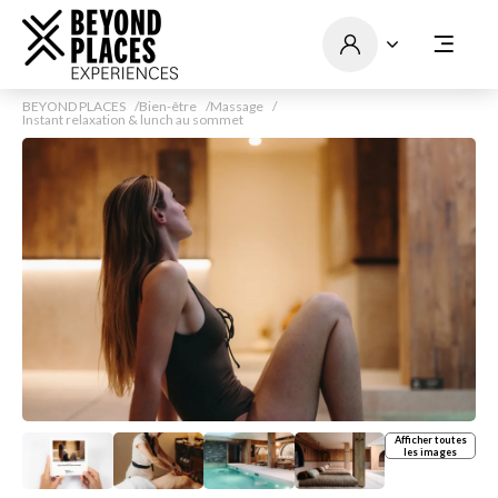
BEYOND PLACES
Bien-être
Massage
Instant relaxation & lunch au sommet
Afficher toutes
les images