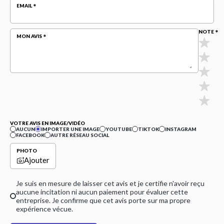
EMAIL
NOTE
MON AVIS
VOTRE AVIS EN IMAGE/VIDÉO
AUCUN
IMPORTER UNE IMAGE
YOUTUBE
TIKTOK
INSTAGRAM
FACEBOOK
AUTRE RÉSEAU SOCIAL
PHOTO
Ajouter
Je suis en mesure de laisser cet avis et je certifie n'avoir reçu
aucune incitation ni aucun paiement pour évaluer cette
entreprise. Je confirme que cet avis porte sur ma propre
expérience vécue.