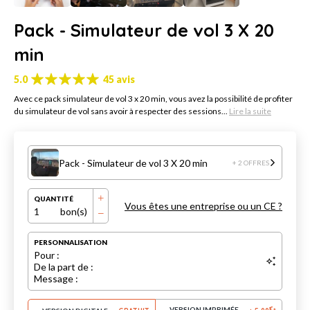
Pack - Simulateur de vol 3 X 20
min
5.0
45 avis
Avec ce pack simulateur de vol 3 x 20 min, vous avez la possibilité de profiter
du simulateur de vol sans avoir à respecter des sessions...
Lire la suite
Pack - Simulateur de vol 3 X 20 min
+ 2 OFFRES
QUANTITÉ
Vous êtes une entreprise ou un CE ?
1
bon(s)
PERSONNALISATION
Pour :
De la part de :
Message :
VERSION IMPRIMÉE
€