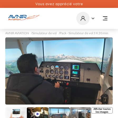
Vous avez apprécié votre
expérience chez Avnir
Aviation ? Pensez à nous
faire part de vos retours !
Laisser un commentaire
AVNIR AVIATION
Simulateur de vol
Pack - Simulateur de vol 3 X 20 min
Afficher toutes
les images