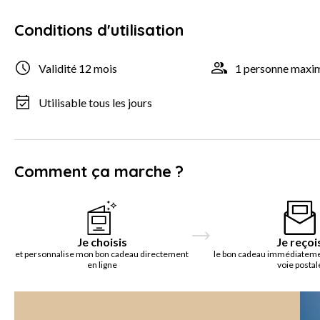
Conditions d'utilisation
Validité 12 mois
1 personne max
Utilisable tous les jours
Comment ça marche ?
Je choisis
Je reçoi
et personnalise mon bon cadeau directement
le bon cadeau immédiatemen
en ligne
voie postal