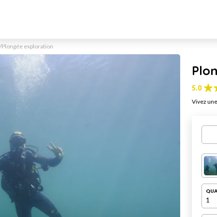
Plongée exploration
Plo
5.0
Vivez une
QUA
1