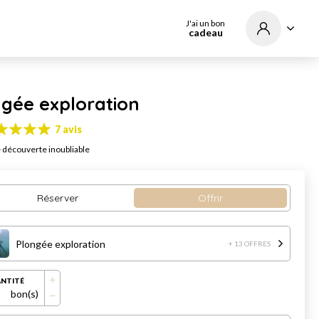
J'ai un bon
cadeau
ngée exploration
7 avis
 découverte inoubliable
Réserver
Offrir
Plongée exploration
+ 13 OFFRES
NTITÉ
bon(s)