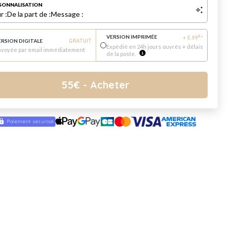
SONNALISATION
r :
De la part de :
Message :
VERSION IMPRIMÉE
€
+
5.99
*
ERSION DIGITALE
GRATUIT
Expédié en 24h jours ouvrés + délais
nvoyée par email immédiatement
de la poste.
55
€
- Acheter