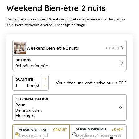
Weekend Bien-être 2 nuits
Ce bon cadeau comprend 2 nuits en chambre supérieure avec les petits-
déjeuners et l'accès à notre Espace Spa de Nage.
Weekend Bien-être 2 nuits
+ 1 OFFRE
OPTIONS
0
/1 sélectionnée
QUANTITÉ
Vous êtes une entreprise ou un CE ?
1
bon(s)
PERSONNALISATION
Pour :
De la part de :
Message :
VERSION IMPRIMÉE
€
VERSION DIGITALE
GRATUIT
+
5.99
*
Envoyée par email
Expédié en 24h jours ouvrés