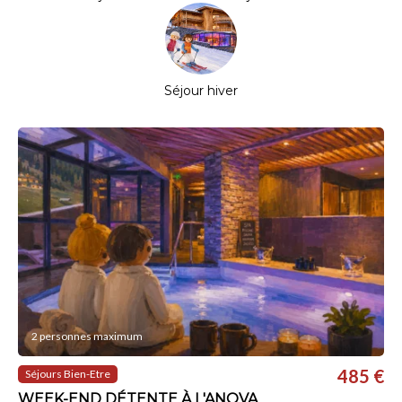
Séjour hiver
2 personnes maximum
485 €
Séjours Bien-Etre
WEEK-END DÉTENTE À L'ANOVA