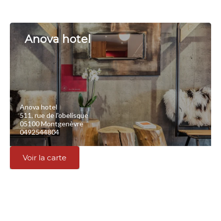
Anova hotel
Anova hotel
511, rue de l'obelisque
05100 Montgenèvre
0492544804
Voir la carte