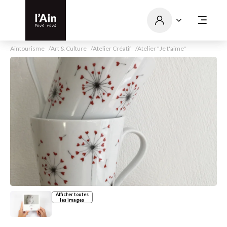
Aintourisme
Art & Culture
Atelier Créatif
Atelier "Je t'aime"
Afficher toutes
les images