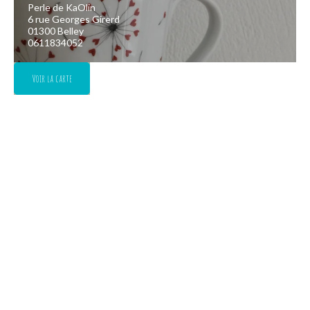
Perle de KaOlin
6 rue Georges Girerd
01300 Belley
0611834052
Voir la carte