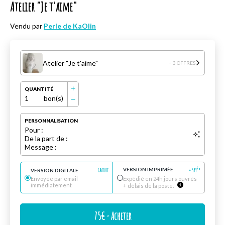
Atelier "Je t'aime"
Vendu par
Perle de KaOlin
Atelier "Je t'aime"
+ 3 OFFRES
QUANTITÉ
1
bon(s)
PERSONNALISATION
Pour :
De la part de :
Message :
VERSION IMPRIMÉE
€
VERSION DIGITALE
GRATUIT
+
5.99
*
Envoyée par email
Expédié en 24h jours ouvrés
immédiatement
+ délais de la poste.
75
€
- Acheter