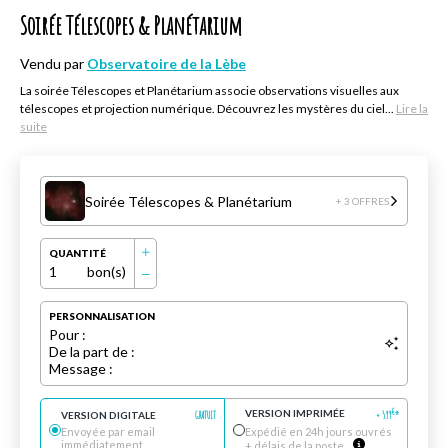
Soirée Télescopes & Planétarium
Vendu par
Observatoire de la Lèbe
La soirée Télescopes et Planétarium associe observations visuelles aux
télescopes et projection numérique. Découvrez les mystères du ciel...
Lire la
suite
Soirée Télescopes & Planétarium
+ 3 OFFRES
QUANTITÉ
1
bon(s)
PERSONNALISATION
Pour :
De la part de :
Message :
VERSION IMPRIMÉE
€
VERSION DIGITALE
GRATUIT
+
5.99
*
Envoyée par email
Expédié en 24h jours ouvrés
immédiatement
+ délais de la poste.