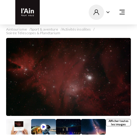
Aintourisme
Sport & aventure
Activités insolites
Soirée Télescopes & Planétarium
Afficher toutes
les images