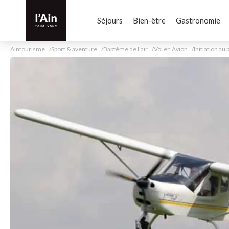
Séjours
Bien-être
Gastronomie
Aintourisme
Sport & aventure
Baptême de l'air
Vol en Avion
Initiation au