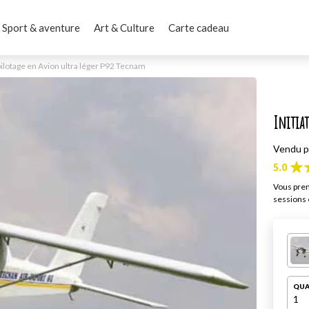
Sport & aventure
Art & Culture
Carte cadeau
 pilotage en Avion ultra léger P92 Tecnam
Initiat
Vendu 
5.0
Vous pren
sessions e
QUA
1