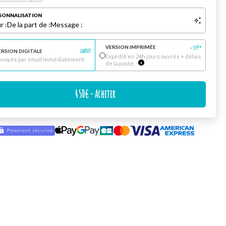
SONNALISATION
r :
De la part de :
Message :
VERSION IMPRIMÉE
€
+
5.99
*
ERSION DIGITALE
GRATUIT
Expédié en 24h jours ouvrés + délais
nvoyée par email immédiatement
de la poste.
450
€
- Acheter