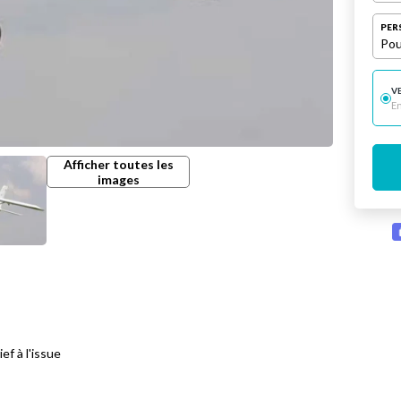
PER
Pou
V
E
Afficher toutes les
images
ef à l'issue