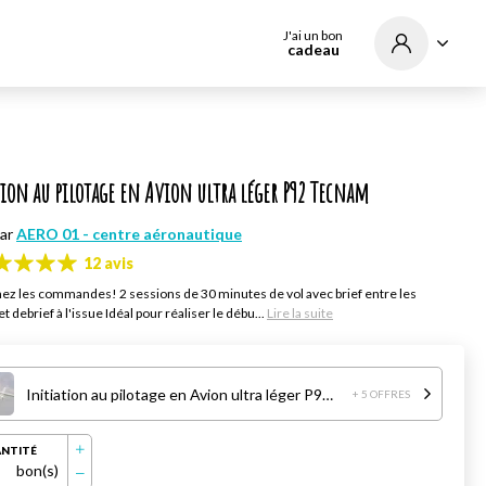
J'ai un bon
cadeau
ion au pilotage en Avion ultra léger P92 Tecnam
par
AERO 01 - centre aéronautique
12 avis
ez les commandes! 2 sessions de 30 minutes de vol avec brief entre les
t debrief à l'issue Idéal pour réaliser le débu...
Lire la suite
Initiation au pilotage en Avion ultra léger P92 Tecnam
+ 5 OFFRES
NTITÉ
bon(s)