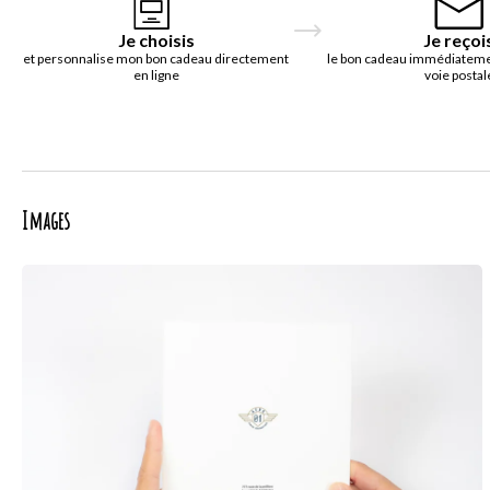
Je choisis
Je reçoi
et personnalise mon bon cadeau directement
le bon cadeau immédiatemen
en ligne
voie postal
Images