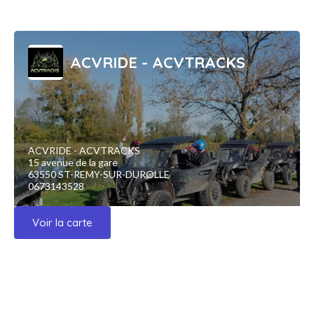
ACVRIDE - ACVTRACKS
ACVRIDE - ACVTRACKS
15 avenue de la gare
63550 ST-REMY-SUR-DUROLLE
0673143528
Voir la carte