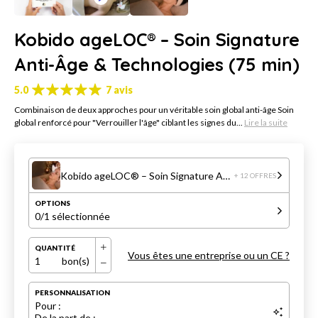
Kobido ageLOC® – Soin Signature
Anti-Âge & Technologies (75 min)
5.0
7 avis
Combinaison de deux approches pour un véritable soin global anti-âge Soin
global renforcé pour "Verrouiller l'âge" ciblant les signes du...
Lire la suite
Kobido ageLOC® – Soin Signature Anti-Âge & Technologies (75 min)
+ 12 OFFRES
OPTIONS
0
/1 sélectionnée
QUANTITÉ
Vous êtes une entreprise ou un CE ?
1
bon(s)
PERSONNALISATION
Pour :
De la part de :