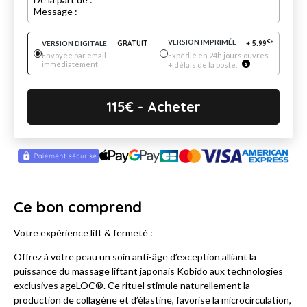
Message :
VERSION IMPRIMÉE
€
VERSION DIGITALE
GRATUIT
+
5.99
*
Envoyée par email
Expédié en 24h jours ouvrés
immédiatement
+ délais de la poste.
115
€
- Acheter
Ce bon comprend
Votre expérience lift & fermeté :
Offrez à votre peau un soin anti-âge d’exception alliant la
puissance du massage liftant japonais Kobido aux technologies
exclusives ageLOC®. Ce rituel stimule naturellement la
production de collagène et d’élastine, favorise la microcirculation,