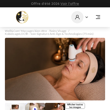
Offre d'été 2026
Voir l'offre
Well&Com' Massages bien-être
Soins Visage
Kobido ageLOC® – Soin Signature Anti-Âge & Technologies (75 min)
Afficher toutes
les images