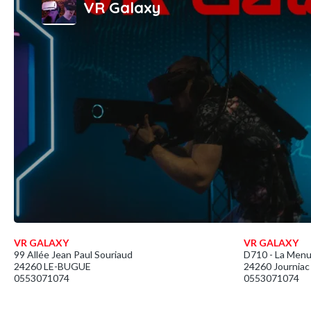
VR Galaxy
VR GALAXY
VR GALAXY
99 Allée Jean Paul Souriaud
D710 - La Men
24260 LE-BUGUE
24260 Journiac
0553071074
0553071074