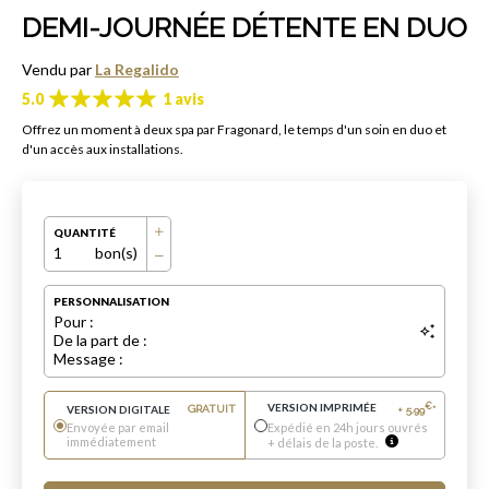
DEMI-JOURNÉE DÉTENTE EN DUO
Vendu par
La Regalido
5.0
1 avis
Offrez un moment à deux spa par Fragonard, le temps d'un soin en duo et
d'un accès aux installations.
QUANTITÉ
1
bon(s)
PERSONNALISATION
Pour :
De la part de :
Message :
VERSION IMPRIMÉE
€
VERSION DIGITALE
GRATUIT
+
5.99
*
Envoyée par email
Expédié en 24h jours ouvrés
immédiatement
+ délais de la poste.