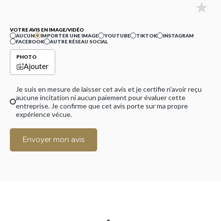
VOTRE AVIS EN IMAGE/VIDÉO
AUCUN
IMPORTER UNE IMAGE
YOUTUBE
TIKTOK
INSTAGRAM
FACEBOOK
AUTRE RÉSEAU SOCIAL
PHOTO
Ajouter
Je suis en mesure de laisser cet avis et je certifie n'avoir reçu
aucune incitation ni aucun paiement pour évaluer cette
entreprise. Je confirme que cet avis porte sur ma propre
expérience vécue.
Envoyer mon avis