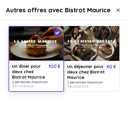
Livraison immédiate
Autres offres avec Bistrot Maurice
Gastronomie
Repas
Repas gourmands
Repas gourmands Bordeaux
Un dîner pour
100 €
Un déjeuner pour
60 €
deux chez
deux chez Bistrot
Bistrot Maurice
Maurice
2 personnes maximum
2 personnes maximum
BORDEAUX
BORDEAUX
Afficher toutes
les images