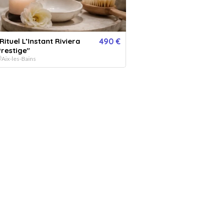
ersonne
NTITÉ
bon(s)
Rituel L’Instant Riviera
490 €
Prestige"
Aix-les-Bains
SONNALISATION
r :
De la part de :
Message :
VERSION IMPRIMÉE
€
+
5.99
*
ERSION DIGITALE
GRATUIT
Expédié en 24h jours ouvrés + délais
nvoyée par email immédiatement
de la poste.
150
€
- Acheter
offrez une carte cadeau valable chez nos 786 établissements partenaires :
50€
80€
120€
150€
200€
250€