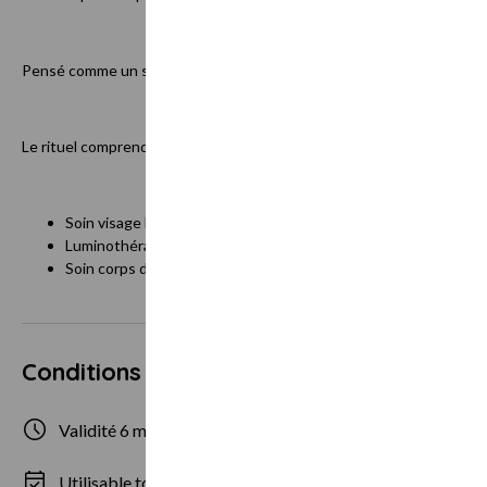
Pensé comme un soin réparateur, il aide la peau à retrouver confort,
Le rituel comprend :
Soin visage hydratant & apaisant
Luminothérapie rouge réparatrice
Soin corps d’excellence sur mesure 60´
Conditions d'utilisation
Validité 6 mois
de 1 à 2 personne
Utilisable tous les jours