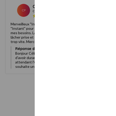
Céline P.
Janvier 2023
CP
Client
Merveilleux "Instant" pour soi. C'était un merveilleux
"Instant" pour soi. Yannick a été accueillant et à l'écoute de
mes besoins. La séance de massage a été un vrai moment de
lâcher prise et de détente. Dommage que les 60min passent
trop vite. Merci beaucoup et à bientôt.
Réponse du propriétaire :
Bonjour Céline, cela a été un plaisir de vous accueillir et
d'avoir durant ces 60 minutes répondu à vos attentes. En
attendant l'une de vos prochaines visites, je vous
souhaite une très belle journée.