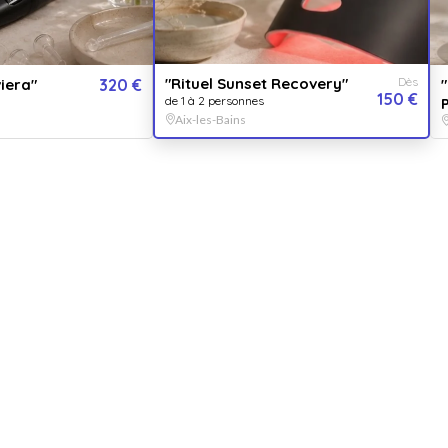
1 p
QUA
1
"Rituel Sunset Recovery"
Dès
viera"
320 €
"
150 €
de 1 à 2 personnes
Aix-les-Bains
PER
Pou
V
E
Ou 
gue.