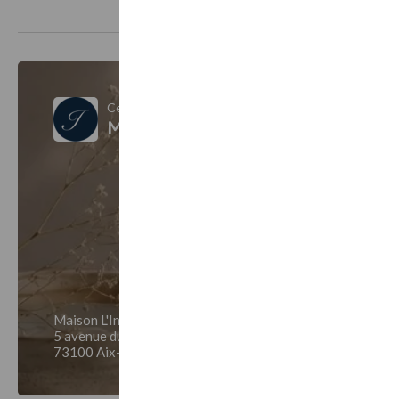
Ce bon cadeau est vendu par
Maison L'Instant
Maison L'Instant
5 avenue du Petit Port
73100 Aix-les-Bains