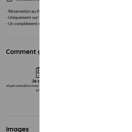
- Réservation au 06 30 03 06 18
- Uniquement sur Rendez-Vous
- Un complément est applicable si la date d'échéance est dépassée.
Comment ça marche ?
Je choisis
Je reçoi
et personnalise mon bon cadeau directement
le bon cadeau immédiatemen
en ligne
voie postal
Images