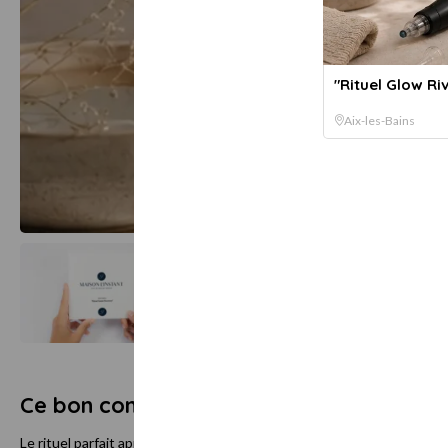
"Rituel Glow Ri
Aix-les-Bains
Afficher toutes les
images
Ce bon comprend
Le rituel parfait après une exposition au soleil ou une période de fati