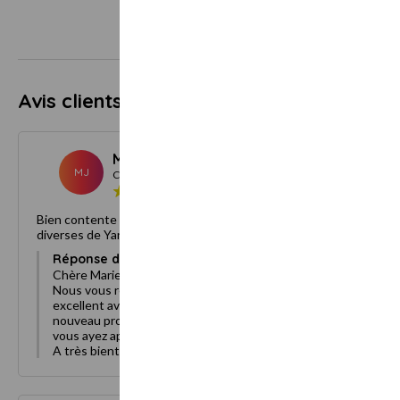
Avis clients
5.0
23 avis
Marie J.
Septembre 2023
MJ
Client
Bien contente d'avoir pu revenir apprécier les compétences
diverses de Yannick.Merci à mes enfants pour ce cadeau
Réponse du propriétaire :
Chère Marie,
Nous vous remercions chaleureusement pour votre
excellent avis. Nous sommes ravis que vous ayez pu à
nouveau profiter des compétences de Yannick et que
vous ayez apprécié cette expérience.
A très bientôt.