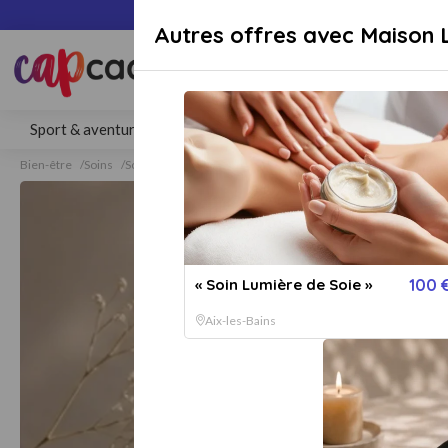
Paiement sécuri
Autres offres avec Maison L
Rechercher une activité, un lieu 
Sport & aventure
Séjours
Gastronomie
Bien-être
Bien-être
Soins
Soins Visage et Corps
Soins Visage et Corps Aix-les-Bains
« Soin Lumière de Soie »
100 
Aix-les-Bains