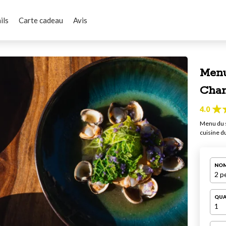
ils
Carte cadeau
Avis
Menu
Cha
4.0
Menu du s
cuisine d
NOM
2 p
QUA
1