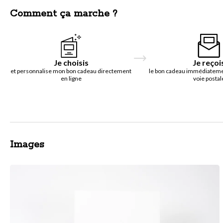
Comment ça marche ?
Je choisis
Je reçoi
et personnalise mon bon cadeau directement
le bon cadeau immédiatemen
en ligne
voie postal
Images