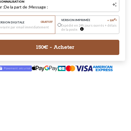
SONNALISATION
r :
De la part de :
Message :
VERSION IMPRIMÉE
€
+
5.99
*
ERSION DIGITALE
GRATUIT
Expédié en 24h jours ouvrés + délais
nvoyée par email immédiatement
de la poste.
150
€
- Acheter