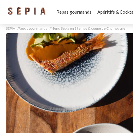
Repas gourmands
Apéritifs & Cockta
SEPIA
Repas gourmands
Menu Sépia en 3 temps & coupe de Champagne