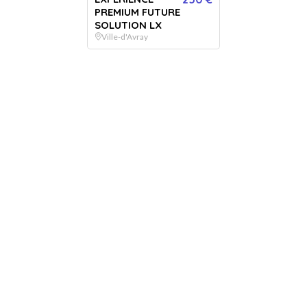
PREMIUM FUTURE
SOLUTION LX
Ville-d'Avray
MASSAGE CRÂNIEN JAPONAIS
Pendant 15 minutes, profitez de ce massage Japonais
relaxant du cuir chevelu qui stimule en douceur les points
de pression du crâne et aide à soulager le stress, les
tensions et les maux de tête.
+ 30 €
Selectionner mes options