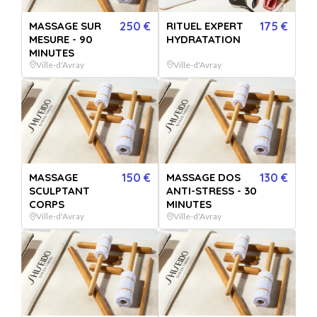
nettoyage de la peau en profondeur à des techniques de
massage exclusives pour redonner énergie, éclat et hydratation
MASSAGE SUR
250 €
RITUEL EXPERT
175 €
instantanément.
MESURE - 90
HYDRATATION
MINUTES
Ville-d'Avray
Ville-d'Avray
En option
MASSAGE
150 €
MASSAGE DOS
130 €
SCULPTANT
ANTI-STRESS - 30
CORPS
MINUTES
Ville-d'Avray
Ville-d'Avray
ICE GLOBES
Pendant 5 minutes, grâce à la puissance d’outils conçus de
manière unique et adaptés pour épouser parfaitement les
contours du visage. Avec un effet immédiat, il raffermit et
tonifie la peau, favorise la circulation et resserre les pores,