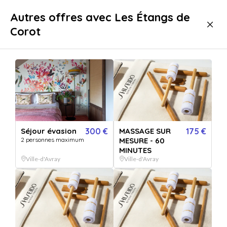
Livraison immédiate
Autres offres avec Les Étangs de
Corot
Séjours
Séjours gourmands
Séjours gourmands VILLE-D-AVRAY
Séjour évasion
300 €
MASSAGE SUR
175 €
2 personnes maximum
MESURE - 60
MINUTES
Ville-d'Avray
Ville-d'Avray
Afficher toutes
les images