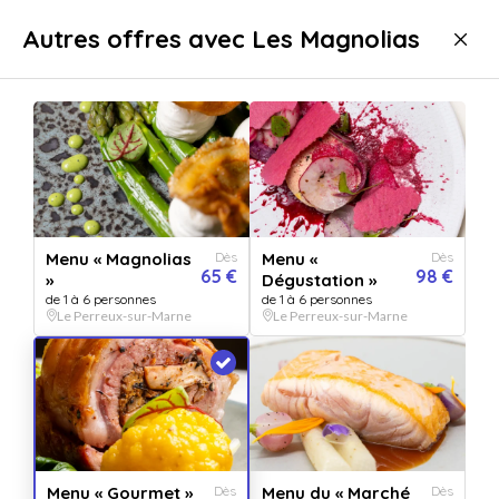
Livraison immédiate
Autres offres avec Les Magnolias
Gastronomie
Repas
Repas gastronomiques
Repas gastronomiques Le Perreux-sur-Marne
Menu « Magnolias
Dès
Menu «
Dès
65 €
98 €
»
Dégustation »
de 1 à 6 personnes
de 1 à 6 personnes
Le Perreux-sur-Marne
Le Perreux-sur-Marne
Afficher toutes
les images
Menu « Gourmet »
Dès
Menu du « Marché
Dès