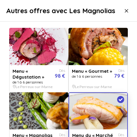
Livraison immédiate
Autres offres avec Les Magnolias
Gastronomie
Repas
Repas gastronomiques
Repas gastronomiques Le Perreux-sur-Marne
Menu «
Dès
Menu « Gourmet »
Dès
98 €
79 €
Dégustation »
de 1 à 6 personnes
de 1 à 6 personnes
Le Perreux-sur-Marne
Le Perreux-sur-Marne
Afficher toutes
les images
Menu du « Marché
Dès
Menu « Magnolias
Dès