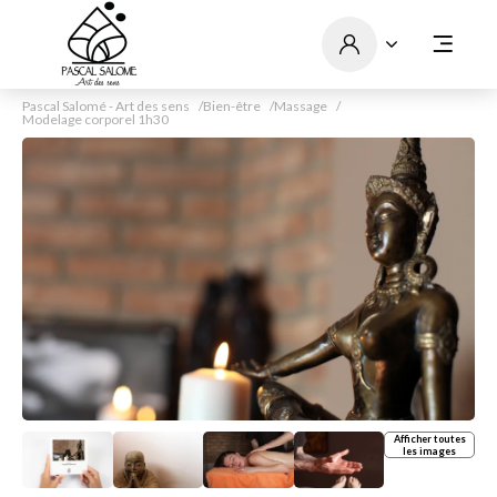
Pascal Salomé - Art des sens
Bien-être
Massage
Modelage corporel 1h30
Afficher toutes
les images