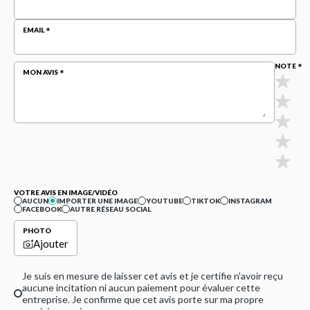
EMAIL
NOTE
MON AVIS
VOTRE AVIS EN IMAGE/VIDÉO
AUCUN
IMPORTER UNE IMAGE
YOUTUBE
TIKTOK
INSTAGRAM
FACEBOOK
AUTRE RÉSEAU SOCIAL
PHOTO
Ajouter
Je suis en mesure de laisser cet avis et je certifie n'avoir reçu
aucune incitation ni aucun paiement pour évaluer cette
entreprise. Je confirme que cet avis porte sur ma propre