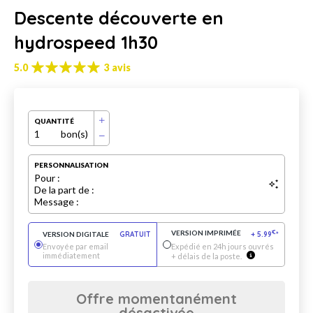
Descente découverte en
hydrospeed 1h30
5.0
3 avis
QUANTITÉ
1
bon(s)
PERSONNALISATION
Pour :
De la part de :
Message :
VERSION IMPRIMÉE
€
VERSION DIGITALE
GRATUIT
+
5.99
*
Envoyée par email
Expédié en 24h jours ouvrés
immédiatement
+ délais de la poste.
Offre momentanément
désactivée