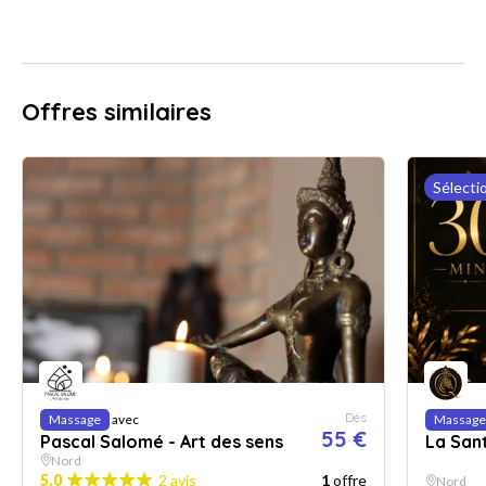
Offres similaires
Sélecti
Dès
Massage
avec
Massage
55 €
Pascal Salomé - Art des sens
La San
Nord
5.0
2 avis
1
offre
Nord