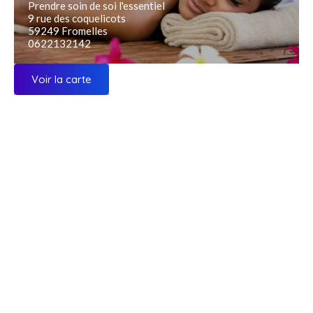
Prendre soin de soi l'essentiel
9 rue des coquelicots
59249 Fromelles
0622132142
Voir la carte