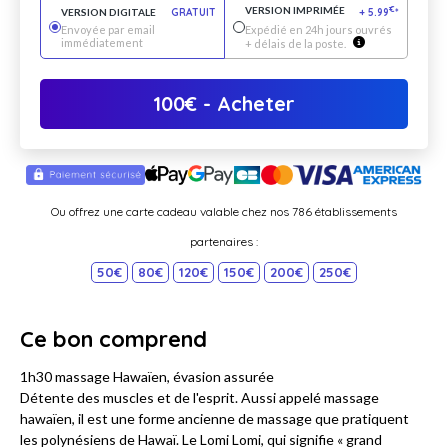
VERSION IMPRIMÉE
€
VERSION DIGITALE
GRATUIT
+
5.99
*
Envoyée par email
Expédié en 24h jours ouvrés
immédiatement
+ délais de la poste.
100
€
- Acheter
Ou offrez une carte cadeau valable chez nos 786 établissements
partenaires :
50€
80€
120€
150€
200€
250€
Ce bon comprend
1h30 massage Hawaïen, évasion assurée
Détente des muscles et de l'esprit. Aussi appelé massage
hawaïen, il est une forme ancienne de massage que pratiquent
les polynésiens de Hawaï. Le Lomi Lomi, qui signifie « grand