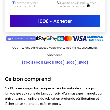
Envoyée par email
Expédié en 24h jours ouvrés
immédiatement
+ délais de la poste.
100
€
- Acheter
Ou offrez une carte cadeau valable chez nos 786 établissements
partenaires :
50€
80€
120€
150€
200€
250€
Ce bon comprend
1h30 de massage chamanique, être à l'écoute de son corps.
Un voyage aux sons du tambour suivi d'un massage manuel pour
entrer dans un univers de relaxation profonde où libération et
lâcher-prise seront les maîtres mots.