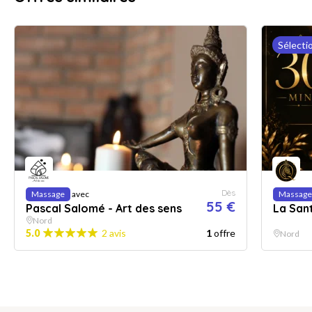
Sélecti
Dès
Massage
avec
Massage
55 €
Pascal Salomé - Art des sens
La San
Nord
5.0
2 avis
1
offre
Nord