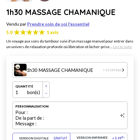
1h30 MASSAGE CHAMANIQUE
Vendu par
Prendre soin de soi l'essentiel
5.0
1 avis
Un voyage aux sons du tambour suivi d'un massage manuel pour entrer dans
un univers de relaxation profonde où libération et lâcher-prise...
Lire la suite
1h30 MASSAGE CHAMANIQUE
+ 25 OFFRES
QUANTITÉ
1
bon(s)
PERSONNALISATION
Pour :
De la part de :
Message :
VERSION IMPRIMÉE
€
VERSION DIGITALE
GRATUIT
+
5.99
*