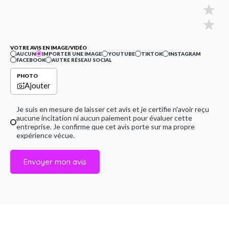
VOTRE AVIS EN IMAGE/VIDÉO
AUCUN
IMPORTER UNE IMAGE
YOUTUBE
TIKTOK
INSTAGRAM
FACEBOOK
AUTRE RÉSEAU SOCIAL
PHOTO
Ajouter
Je suis en mesure de laisser cet avis et je certifie n'avoir reçu
aucune incitation ni aucun paiement pour évaluer cette
entreprise. Je confirme que cet avis porte sur ma propre
expérience vécue.
Envoyer mon avis