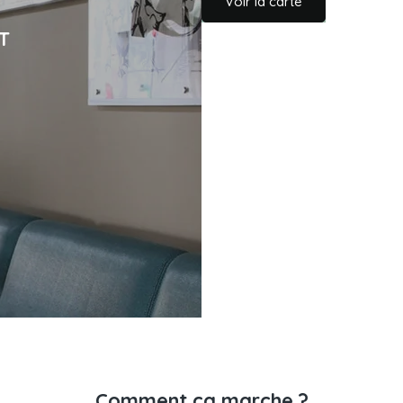
Voir la carte
T
Comment ça marche ?