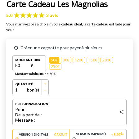
Carte Cadeau Les Magnolias
5.0
3 avis
Vous n'arrivez pas à choisir votre cadeau idéal, la carte cadeau est faite pour
vous.
Créer une cagnotte pour payer à plusieurs
50€
80€
120€
150€
200€
MONTANT LIBRE
€
250€
Montant minimum de 50 €
QUANTITÉ
1
bon(s)
PERSONNALISATION
Pour :
De la part de :
Message :
VERSION IMPRIMÉE
€
VERSION DIGITALE
GRATUIT
+
5.99
*