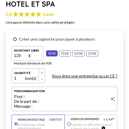
HOTEL ET SPA
5.0
1 avis
Une pause détente dans une vallée protégée .
Créer une cagnotte pour payer à plusieurs
MONTANT LIBRE
120€
150€
200€
250€
€
Montant minimum de 93 €
QUANTITÉ
Vous êtes une entreprise ou un CE ?
1
bon(s)
PERSONNALISATION
Pour :
De la part de :
Message :
VERSION IMPRIMÉE
€
VERSION DIGITALE
GRATUIT
+
5.99
*
Envoyée par email
Expédié en 24h jours ouvrés
immédiatement
+ délais de la poste.