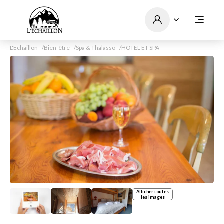
L'Echaillon
Bien-être
Spa & Thalasso
HOTEL ET SPA
Afficher toutes
les images