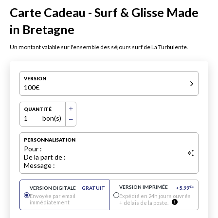
Carte Cadeau - Surf & Glisse Made
in Bretagne
Un montant valable sur l'ensemble des séjours surf de La Turbulente.
VERSION
100€
QUANTITÉ
1
bon(s)
PERSONNALISATION
Pour :
De la part de :
Message :
VERSION IMPRIMÉE
€
VERSION DIGITALE
GRATUIT
+
5.99
*
Envoyée par email
Expédié en 24h jours ouvrés
immédiatement
+ délais de la poste.