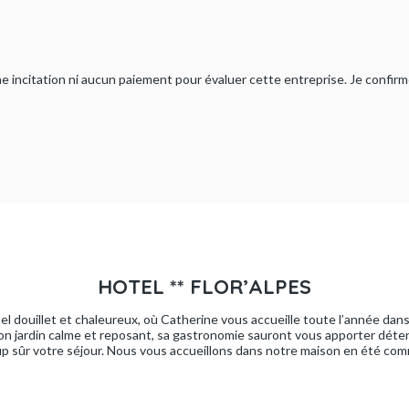
ucune incitation ni aucun paiement pour évaluer cette entreprise. Je confi
HOTEL ** FLOR’ALPES
tel douillet et chaleureux, où Catherine vous accueille toute l’année dan
 son jardin calme et reposant, sa gastronomie sauront vous apporter détent
up sûr votre séjour. Nous vous accueillons dans notre maison en été com