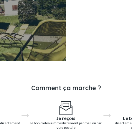
Comment ça marche ?
Je reçois
Le b
 directement
le bon cadeau immédiatement par mail ou par
directemen
voie postale