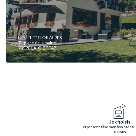
HOTEL ** FLOR’ALPES
71 place de la mairie
73590 LA-GIETTAZ
Je choisis
et personnalise mon bon cadeau
en ligne