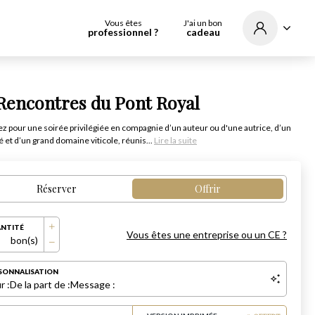
Vous êtes
J'ai un bon
professionnel ?
cadeau
Rencontres du Pont Royal
 pour une soirée privilégiée en compagnie d’un auteur ou d'une autrice, d’un
é et d’un grand domaine viticole, réunis...
Lire la suite
Réserver
Offrir
NTITÉ
Vous êtes une entreprise ou un CE ?
bon(s)
SONNALISATION
r :
De la part de :
Message :