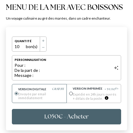
MENU DE LA MER AVEC BOISSONS
Un voyage culinaire au gré des marées, dans un cadre enchanteur.
QUANTITÉ
10
bon(s)
PERSONNALISATION
Pour :
De la part de :
Message :
VERSION IMPRIMÉE
€
VERSION DIGITALE
GRATUIT
+
59.90
*
Envoyée par email
Expédié en 24h jours ouvrés
immédiatement
+ délais de la poste.
1,050
€
- Acheter