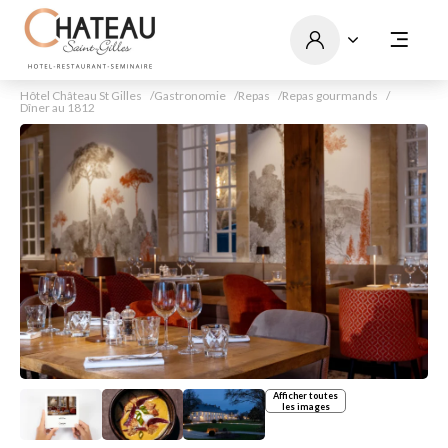
Hôtel Château St Gilles
Gastronomie
Repas
Repas gourmands
Dîner au 1812
Afficher toutes
les images