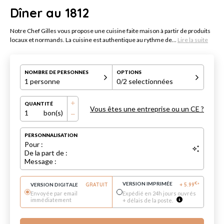
Dîner au 1812
Notre Chef Gilles vous propose une cuisine faite maison à partir de produits
locaux et normands. La cuisine est authentique au rythme de...
Lire la suite
NOMBRE DE PERSONNES
OPTIONS
1 personne
0
/2 selectionnées
QUANTITÉ
Vous êtes une entreprise ou un CE ?
1
bon(s)
PERSONNALISATION
Pour :
De la part de :
Message :
VERSION IMPRIMÉE
€
VERSION DIGITALE
GRATUIT
+
5.99
*
Envoyée par email
Expédié en 24h jours ouvrés
immédiatement
+ délais de la poste.