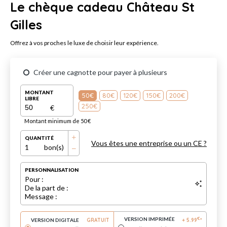
Le chèque cadeau Château St
Gilles
Offrez à vos proches le luxe de choisir leur expérience.
Créer une cagnotte pour payer à plusieurs
MONTANT
50€
80€
120€
150€
200€
LIBRE
250€
€
Montant minimum de 50 €
QUANTITÉ
Vous êtes une entreprise ou un CE ?
1
bon(s)
PERSONNALISATION
Pour :
De la part de :
Message :
VERSION IMPRIMÉE
€
VERSION DIGITALE
GRATUIT
+
5.99
*