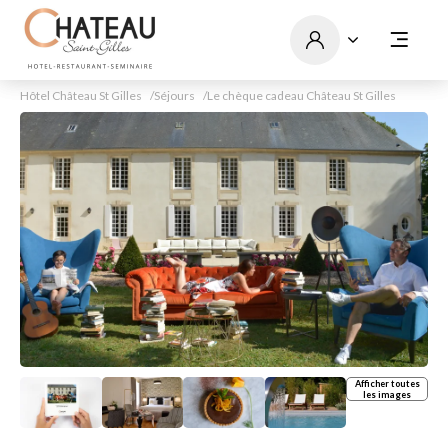
Hôtel Château St Gilles
Séjours
Le chèque cadeau Château St Gilles
Afficher toutes
les images