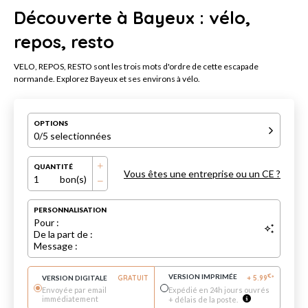
Découverte à Bayeux : vélo,
repos, resto
VELO, REPOS, RESTO sont les trois mots d'ordre de cette escapade
normande. Explorez Bayeux et ses environs à vélo.
OPTIONS
0
/5 selectionnées
QUANTITÉ
Vous êtes une entreprise ou un CE ?
1
bon(s)
PERSONNALISATION
Pour :
De la part de :
Message :
VERSION IMPRIMÉE
€
VERSION DIGITALE
GRATUIT
+
5.99
*
Envoyée par email
Expédié en 24h jours ouvrés
immédiatement
+ délais de la poste.