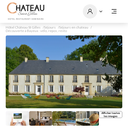
Hôtel Château St Gilles
Séjours
Séjours en chateau
Découverte à Bayeux : vélo, repos, resto
Afficher toutes
les images