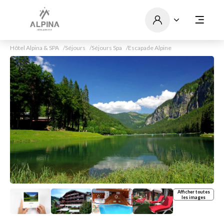
Hôtel Alpina & SPA
Séjours
Séjours Spa
Escapade Alpine
Afficher toutes
les images