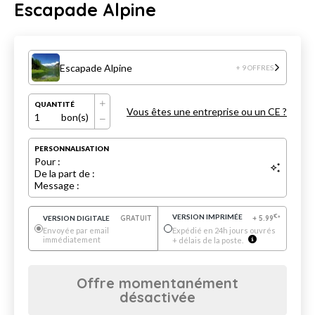
Escapade Alpine
Escapade Alpine
+ 9 OFFRES
QUANTITÉ
Vous êtes une entreprise ou un CE ?
1
bon(s)
PERSONNALISATION
Pour :
De la part de :
Message :
VERSION IMPRIMÉE
€
VERSION DIGITALE
GRATUIT
+
5.99
*
Envoyée par email
Expédié en 24h jours ouvrés
immédiatement
+ délais de la poste.
Offre momentanément
désactivée