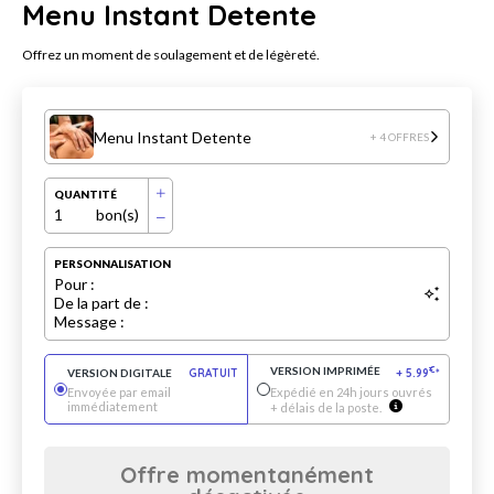
Menu Instant Detente
Offrez un moment de soulagement et de légèreté.
Menu Instant Detente
+ 4 OFFRES
QUANTITÉ
1
bon(s)
PERSONNALISATION
Pour :
De la part de :
Message :
VERSION IMPRIMÉE
€
VERSION DIGITALE
GRATUIT
+
5.99
*
Envoyée par email
Expédié en 24h jours ouvrés
immédiatement
+ délais de la poste.
Offre momentanément