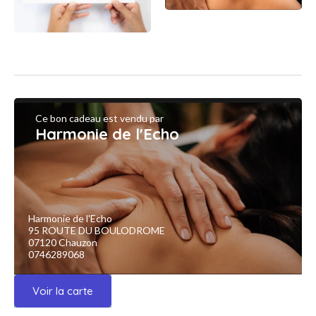
Ce bon cadeau est vendu par
Harmonie de l'Echo
Harmonie de l'Echo
95 ROUTE DU BOULODROME
07120 Chauzon
0746289068
Voir la carte